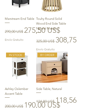
Marstream End Table
Touhy Round Solid
Wood End Side Table
Precio
Precio de oferta
275,50 US$
Natural Mango
290,00 US$
Precio
Precio de oferta
308,75 US$
Envío Gratuito
325,00 US$
Envío Gratuito
IN STOCK
BY ORDER
Ashley Oslember
Side Table, Natural
Accent Table
Precio
Precio de oferta
118,56 US$
124,80 US$
Precio
Precio de oferta
190,00 US$
200,00 US$