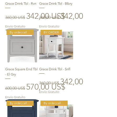
Grace Drink Tbl - Rvn
Grace Drink Tbl - Blbry
Precio
Precio de oferta
Precio
Precio de oferta
342,00 US$
342,00 US$
360,00 US$
360,00 US$
Envío Gratuito
Envío Gratuito
By order,call for better price
BY ORDER
Grace Square End Tbl
Grace Drink Tbl - Snfl
- El Gry
Precio
Precio de oferta
342,00 US$
360,00 US$
Precio
Precio de oferta
570,00 US$
600,00 US$
Envío Gratuito
Envío Gratuito
By order,call for better price
By order,call for better price